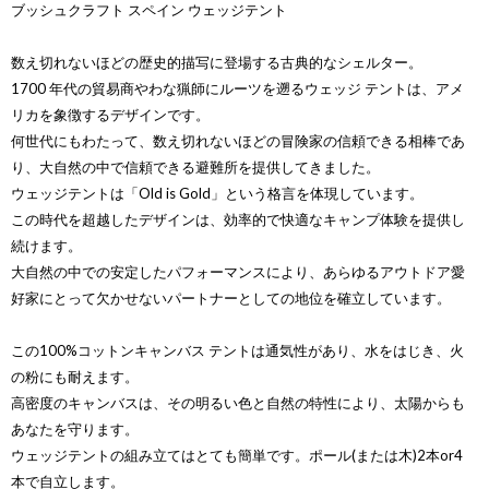
ブッシュクラフト スペイン ウェッジテント
数え切れないほどの歴史的描写に登場する古典的なシェルター。
1700 年代の貿易商やわな猟師にルーツを遡るウェッジ テントは、アメ
リカを象徴するデザインです。
何世代にもわたって、数え切れないほどの冒険家の信頼できる相棒であ
り、大自然の中で信頼できる避難所を提供してきました。
ウェッジテントは「Old is Gold」という格言を体現しています。
この時代を超越したデザインは、効率的で快適なキャンプ体験を提供し
続けます。
大自然の中での安定したパフォーマンスにより、あらゆるアウトドア愛
好家にとって欠かせないパートナーとしての地位を確立しています。
この100%コットンキャンバス テントは通気性があり、水をはじき、火
の粉にも耐えます。
高密度のキャンバスは、その明るい色と自然の特性により、太陽からも
あなたを守ります。
ウェッジテントの組み立てはとても簡単です。ポール(または木)2本or4
本で自立します。