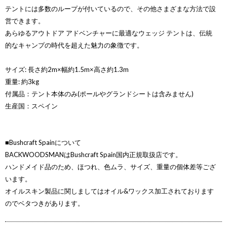
テントには多数のループが付いているので、その他さまざまな方法で設
営できます。
あらゆるアウトドア アドベンチャーに最適なウェッジ テントは、伝統
的なキャンプの時代を超えた魅力の象徴です。
サイズ: 長さ約2m×幅約1.5m×高さ約1.3m
重量: 約3kg
付属品：テント本体のみ(ポールやグランドシートは含みません)
生産国：スペイン
■Bushcraft Spainについて
BACKWOODSMANはBushcraft Spain国内正規取扱店です。
ハンドメイド品のため、ほつれ、色ムラ、サイズ、重量の個体差等ござ
います。
オイルスキン製品に関しましてはオイル&ワックス加工されております
のでベタつきがあります。