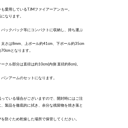
も愛用しているTJMファイアーアンカー。
品になります。
、バックパック等にコンパクトに収納し、持ち運ぶ
さは8mm、上ポール約41cm、下ポール約35cm
70cmとなります。
サークル部分は直径は約10cm(内側 直径約8cm)。
、パンアームのセットになります。
残っている場合がございますので、開封時にはご注
に、製品を徹底的に拭き、余分な残留物を焼き落と
びを防ぐため乾燥した場所で保管してください。