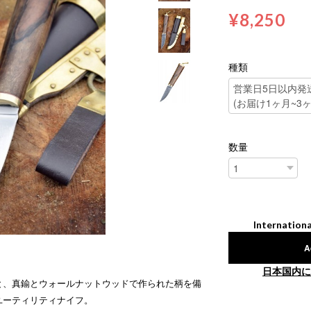
¥8,250
種類
数量
Internationa
A
日本国内に
と、真鍮とウォールナットウッドで作られた柄を備
ユーティリティナイフ。