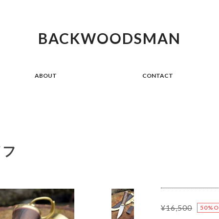
BACKWOODSMAN
ABOUT
CONTACT
イフ
¥16,500
50%O