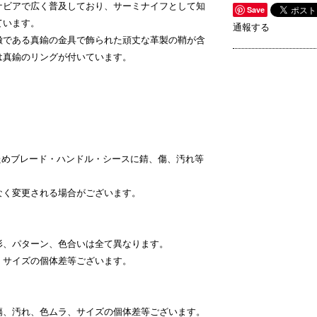
ナビアで広く普及しており、サーミナイフとして知
Save
ています。
通報する
徴である真鍮の金具で飾られた頑丈な革製の鞘が含
は真鍮のリングが付いています。
ためブレード・ハンドル・シースに錆、傷、汚れ等
なく変更される場合がございます。
形、パターン、色合いは全て異なります。
、サイズの個体差等ございます。
傷、汚れ、色ムラ、サイズの個体差等ございます。