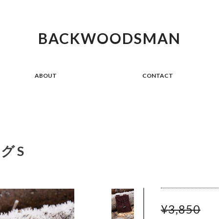
BACKWOODSMAN
ABOUT
CONTACT
グ S
¥3,850