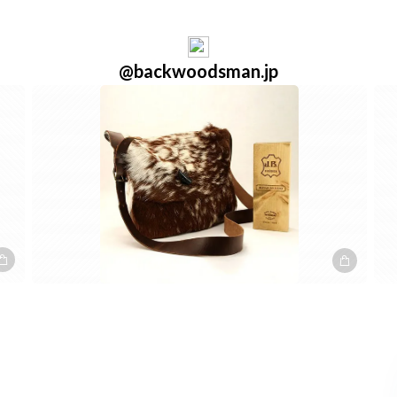
@backwoodsman.jp