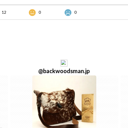
12
0
0
@backwoodsman.jp