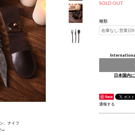
SOLD OUT
種類
Internationa
日本国内に
Save
通報する
ーン、ナイフ
ダー